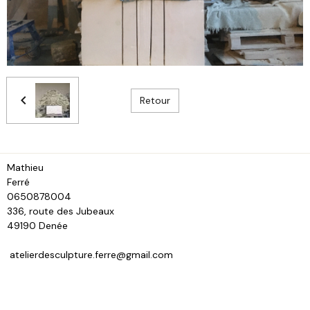
Retour
Mathieu
Fe
0650878004
336, route des Jubeaux
49190 Denée
atelierdesculpture.ferre@gmail.com