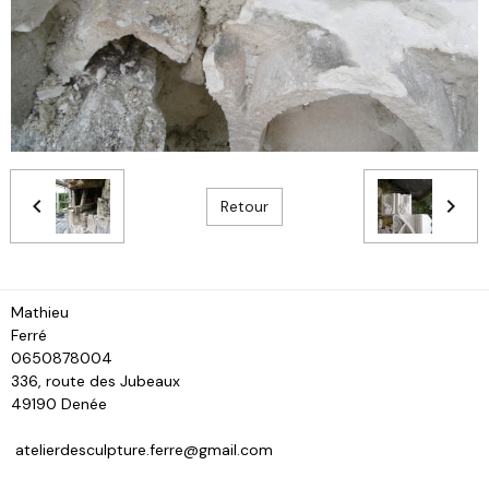
Retour
Mathieu
Fe
0650878004
336, route des Jubeaux
49190 Denée
atelierdesculpture.ferre@gmail.com