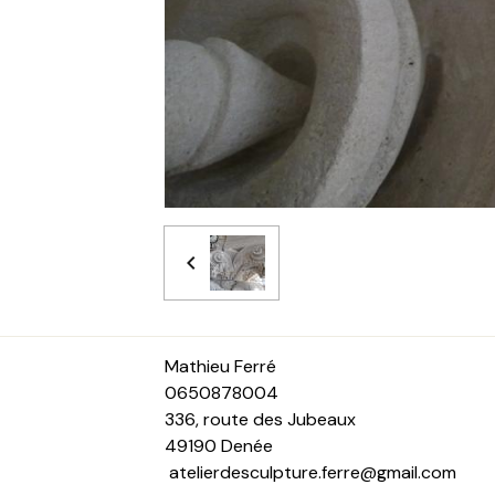
Math
0650878004
336, route des Jubeaux
4919
atelierdesculpture.ferre@gmail.com