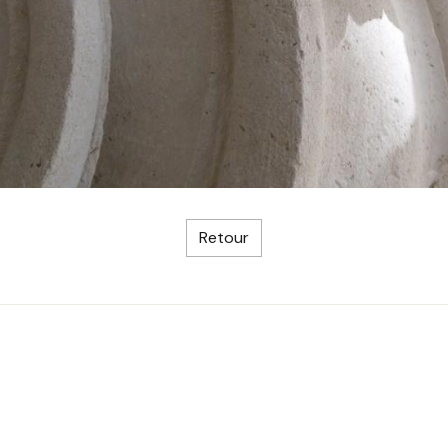
Retour
ieu Fe
0 Dené