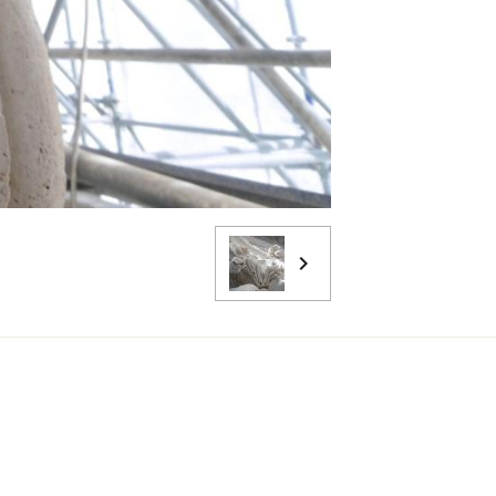
rré
e