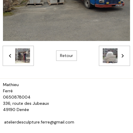
Retour
Mathieu
Fe
0650878004
336, route des Jubeaux
49190 Denée
atelierdesculpture.ferre@gmail.com